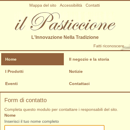
Salta
Mappa del sito
Accessibilità
Contatti
ai
contenuti.
|
Salta
alla
L'Innovazione Nella Tradizione
navigazione
Strumenti
Fatti riconoscere
personali
Sezioni
Home
Il negozio e la storia
I Prodotti
Notizie
Eventi
Contattaci
Form di contatto
Completa questo modulo per contattare i responsabili del sito.
Nome
Inserisci il tuo nome completo