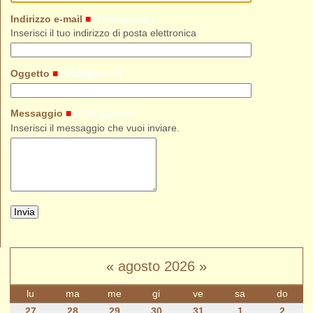
(Obbligatorio)
Indirizzo e-mail
Inserisci il tuo indirizzo di posta elettronica
(Obbligatorio)
Oggetto
(Obbligatorio)
Messaggio
Inserisci il messaggio che vuoi inviare.
«
agosto 2026
»
lu
ma
me
gi
ve
sa
do
month-
27
28
29
30
31
1
2